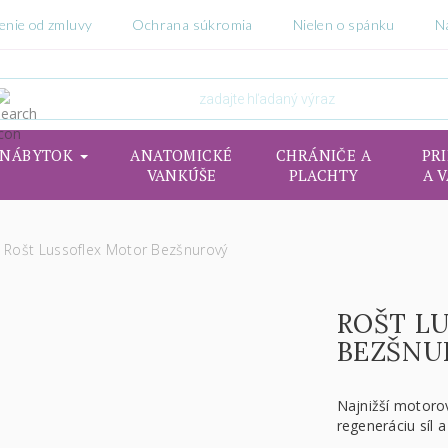
enie od zmluvy
Ochrana súkromia
Nielen o spánku
N
NÁBYTOK
ANATOMICKÉ
CHRÁNIČE A
PR
VANKÚŠE
PLACHTY
A 
Rošt Lussoflex Motor Bezšnurový
ROŠT L
BEZŠNU
Najnižší motoro
regeneráciu síl 