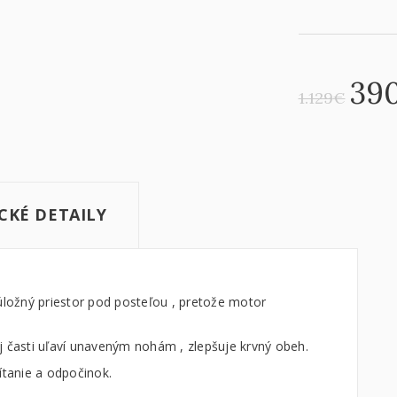
39
1.129
€
CKÉ DETAILY
úložný priestor pod posteľou , pretože motor
j časti uľaví unaveným nohám , zlepšuje krvný obeh.
ítanie a odpočinok.