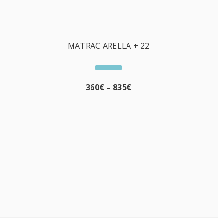
MATRAC ARELLA + 22
360
€
–
835
€