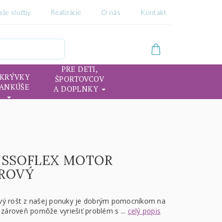
aše služby
Realizácie
O nás
Kontakt
PRE DETI,
IKRÝVKY
ŠPORTOVCOV
VANKÚŠE
A DOPLNKY
USSOFLEX MOTOR
ROVÝ
vý rošt z našej ponuky je dobrým pomocníkom na
a zároveň pomôže vyriešiť problém s ...
celý popis