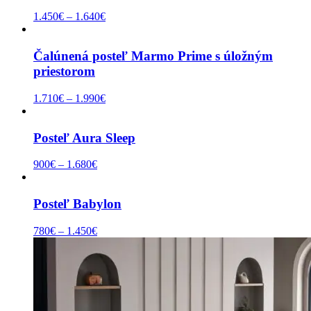
1.450
€
–
1.640
€
Čalúnená posteľ Marmo Prime s úložným
priestorom
1.710
€
–
1.990
€
Posteľ Aura Sleep
900
€
–
1.680
€
Posteľ Babylon
780
€
–
1.450
€