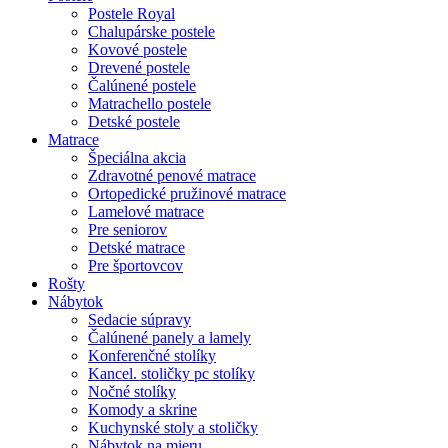
Postele Royal
Chalupárske postele
Kovové postele
Drevené postele
Čalúnené postele
Matrachello postele
Detské postele
Matrace
Špeciálna akcia
Zdravotné penové matrace
Ortopedické pružinové matrace
Lamelové matrace
Pre seniorov
Detské matrace
Pre športovcov
Rošty
Nábytok
Sedacie súpravy
Čalúnené panely a lamely
Konferenčné stolíky
Kancel. stoličky pc stolíky
Nočné stolíky
Komody a skrine
Kuchynské stoly a stoličky
Nábytok na mieru