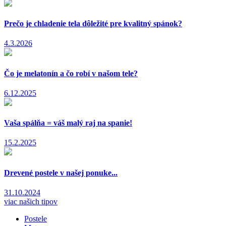
Prečo je chladenie tela dôležité pre kvalitný spánok?
4.3.2026
Čo je melatonín a čo robí v našom tele?
6.12.2025
Vaša spálňa = váš malý raj na spanie!
15.2.2025
Drevené postele v našej ponuke...
31.10.2024
viac našich tipov
Postele