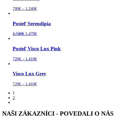
700
€
–
1.240
€
Posteľ Serendipia
1.740
€
1.470
€
Posteľ Visco Lux Pink
720
€
–
1.410
€
Visco Lux Grey
720
€
–
1.410
€
1
2
NAŠI ZÁKAZNÍCI - POVEDALI O NÁS