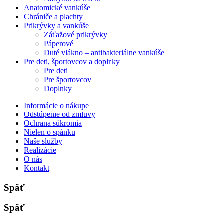
Anatomické vankúše
Chrániče a plachty
Prikrývky a vankúše
Záťažové prikrývky
Páperové
Duté vlákno – antibakteriálne vankúše
Pre deti, športovcov a doplnky
Pre deti
Pre športovcov
Doplnky
Informácie o nákupe
Odstúpenie od zmluvy
Ochrana súkromia
Nielen o spánku
Naše služby
Realizácie
O nás
Kontakt
Späť
Späť