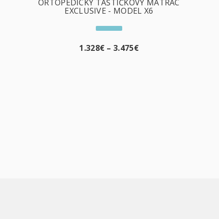
ORTOPEDICKÝ TAŠTIČKOVÝ MATRAC
EXCLUSIVE - MODEL X6
1.328
€
–
3.475
€