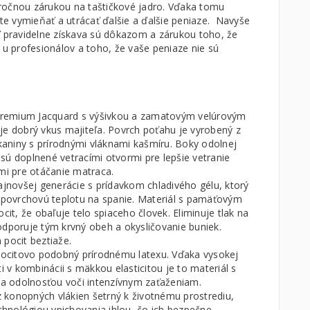
ročnou zárukou na taštičkové jadro. Vďaka tomu
íte vymieňať a utrácať ďalšie a ďalšie peniaze. Navyše
ť pravidelne získava sú dôkazom a zárukou toho, že
 u profesionálov a toho, že vaše peniaze nie sú
Premium Jacquard s výšivkou a zamatovým velúrovým
e dobrý vkus majiteľa. Povrch poťahu je vyrobený z
kaniny s prírodnými vláknami kašmíru. Boky odolnej
e sú doplnené vetracími otvormi pre lepšie vetranie
mi pre otáčanie matraca.
jnovšej generácie s prídavkom chladivého gélu, ktorý
 povrchovú teplotu na spanie. Materiál s pamäťovým
cit, že obaľuje telo spiaceho človek. Eliminuje tlak na
 podporuje tým krvný obeh a okysličovanie buniek.
pocit beztiaže.
pocitovo podobný prírodnému latexu. Vďaka vysokej
i v kombinácii s mäkkou elasticitou je to materiál s
 a odolnosťou voči intenzívnym zaťaženiam.
z konopných vlákien šetrný k životnému prostrediu,
chnológiou vpichovania ihlou, čo ich bezpečne