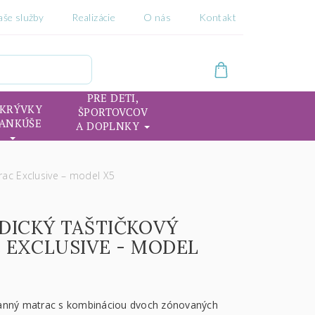
aše služby
Realizácie
O nás
Kontakt
PRE DETI,
IKRÝVKY
ŠPORTOVCOV
VANKÚŠE
A DOPLNKY
rac Exclusive – model X5
DICKÝ TAŠTIČKOVÝ
 EXCLUSIVE - MODEL
anný matrac s kombináciou dvoch zónovaných