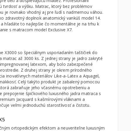
pre deti a dospievajúcu mládež. Profesionálni
ú tvrdosť a výšku. Matrac, ktorý bez problémov
bu je rovnako vhodný aj pre ľudí s nadmernou váhou.
ako zdravotný doplnok anatomický
vankúš model 14
.
 a hľadáte to najlepšie čo momentálne je na trhu k
nanie s matracom model
Exclusive X7
.
e X3000 so špeciálnym usporiadaním taštičiek do
a matrac až 3000 ks. Z jednej strany je jadro zakryté
 impregnovanej latexom, aby bolo zabezpečené
 prostredie. Z druhej strany je okrem prírodného
ia inovatívnych materiálov Like-a-Latex a Aquagel,
mäkkosť. Celý takýto produkt je zabalený pomocou
, ktorá zabraňuje jeho včasnému opotrebeniu a
ne prepojenie špičkového luxusného jadra matraca s
remium Jacquard s kašmírovými vláknami a
čuje veľmi jednoduchú starostlivosť a čistotu.
X5
očným ortopedickým efektom a neuveriteľne luxusným