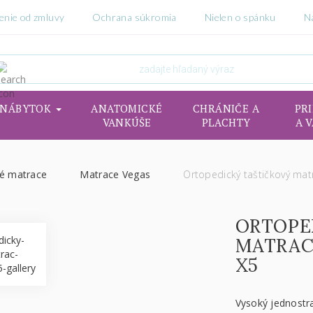
enie od zmluvy
Ochrana súkromia
Nielen o spánku
N
NÁBYTOK
ANATOMICKÉ
CHRÁNIČE A
PR
VANKÚŠE
PLACHTY
A 
vé matrace
Matrace Vegas
Ortopedický taštičkový mat
ORTOPE
MATRAC
X5
Vysoký jednostr