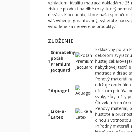
vzhľadom. Kvalitu matraca dokladáme 25 
získate produkt na dlhé roky, ktorý nemus
nezávislé ocenenia, ktoré naša spoločnos
váš výber je garantovaný, vyberáte naozaj
vyhodené za neoverené produkty.
ZLOŽENIE
Exkluzívny poťah 
Snímateľný
dekórom zvýrazňuj
poťah
1
hustej žakárovej t
Premium
nábytkovej textíli
Jacquard
matraca a držadla
Penový materiál na
udržuje optimálnu
2
Aquagel
efektom prináša po
svaly, kĺby a žily
Človek má na ňom 
Penový materiál, 
Like-a-
3
hustote a pružnost
Latex
dlhou životnosťou
Prírodný materiál 
ktorý sa vyrába te