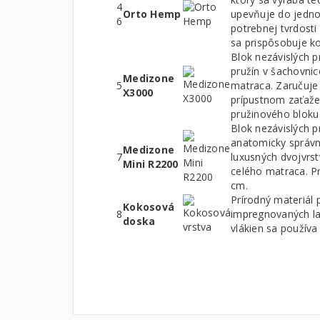
4
Orto Hemp
upevňuje do jednot
6
potrebnej tvrdosti
sa prispôsobuje k
Blok nezávislých 
pružín v šachovni
Medizone
5
matraca. Zaručuje
X3000
prípustnom zaťaže
pružinového bloku
Blok nezávislých p
anatomicky správn
Medizone
7
luxusných dvojvrs
Mini R2200
celého matraca. P
cm.
Prírodný materiál 
Kokosová
8
impregnovaných la
doska
vlákien sa používa