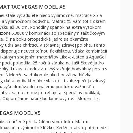
 MATRAC VEGAS MODEL X5
 neustále vyžadujete niečo výnimočné, matrace X5 a
nom a výnimočnom oddychu. Matrac X5 vám totiž okrem
výšku až 36 cm. Pohodlný spánok na extra vysokom
izone X3000 v kombinácii so špeciálnym taštičkovým
e, či na boku ortopedické jadro sa okamžite
y udržiava chrbticu v správnej zdravej polohe. Tento
disponuje neuveriteľnou flexibilitou. Vďaka kombinácii
nikátnym spojením materiálov Like-a-Latex a AquaGel
 pocit pohodlia. 25 ročná záruka na taštičkové jadro
roky. Luxus a exkluzivitu zvýrazňuje hodvábny poťah s
i. Nielenže sa dokonale ako hodvábna blúzka
rgické a antibakteriálne vlastnosti zabezpečujú zdravý
d navyše dodáva dokonalému produktu vážnosť a
atrac samozrejme potrebuje aj špeciálny podklad,
no. Odporúčame napríklad lamelový rošt
Modern fix
.
EGAS MODEL X5
ie sú určené pre každého smrteľníka. Matrac
luxusné a výnimočné lôžko. Keďže matrac patrí medzi