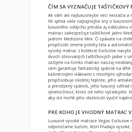
ČÍM SA VYZNAČUJE TAŠTIČKOVÝ
Ak vám ani najluxusnejšie veci nestačia a
X6 splnia vaše najtajnejšie sny o luxus
luxusného oddychu prináša aj exkluzívnu 
matraci zabezpečuje taštičkové jadro Med
jadrom Medizone Mini. Či spávate na chrbt
prispôsobí zmene polohy tela a automatick
vysoký matrac z kolekcie Exclusive navyše 
dvoch zónovaných taštičkových jadier s u
zažijete na tomto matraci naozaj nevídaný
vám garantuje fantastický spánok na dlhé 
kašmírovými vláknami s mnohými výhodam
prispôsobuje okolitej teplote, jeho antiale
a prirodzený spánok, jeho luxusný vzhľa
výnimočnosť, ktorú od neho vyžadujete. M
aby ste mohli jeho vlastnosti využiť napl
PRE KOHO JE VHODNÝ MATRAC V
Luxusné vysoké matrace Vegas Exclusive n
odporúčame ľuďom, ktorí hľadajú vysoké, 