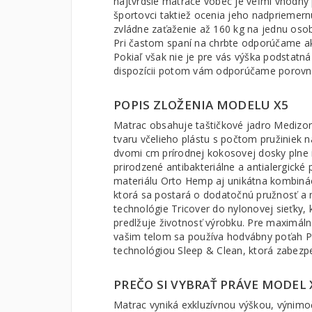
najtvrdšie matrace vôbec je veľmi vhodný 
športovci taktiež ocenia jeho nadpriemern
zvládne zaťaženie až 160 kg na jednu oso
Pri častom spaní na chrbte odporúčame 
Pokiaľ však nie je pre vás výška podstatná
dispozícii potom vám odporúčame porov
POPIS ZLOŽENIA MODELU X5
Matrac obsahuje taštičkové jadro Medizon
tvaru včelieho plástu s počtom pružiniek n
dvomi cm prírodnej kokosovej dosky plne
prirodzené antibakteriálne a antialergické
materiálu Orto Hemp aj unikátna kombinác
ktorá sa postará o dodatočnú pružnosť a 
technológie Tricover do nylonovej sieťky
predlžuje životnosť výrobku. Pre maximál
vašim telom sa používa hodvábny poťah P
technológiou Sleep & Clean, ktorá zabezpe
PREČO SI VYBRAŤ PRÁVE MODEL 
Matrac vyniká exkluzívnou výškou, výnim