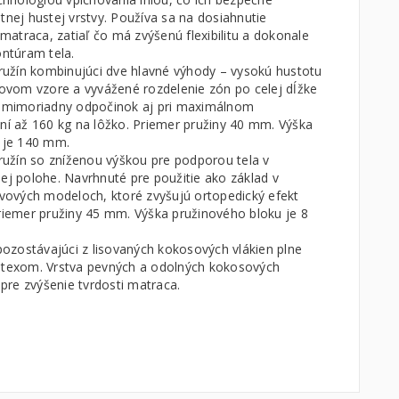
nej hustej vrstvy. Používa sa na dosiahnutie
 matraca, zatiaľ čo má zvýšenú flexibilitu a dokonale
ontúram tela.
pružín kombinujúci dve hlavné výhody – vysokú hustotu
covom vzore a vyvážené rozdelenie zón po celej dĺžke
 mimoriadny odpočinok aj pri maximálnom
ní až 160 kg na lôžko. Priemer pružiny 40 mm. Výška
 je 140 mm.
ružín so zníženou výškou pre podporou tela v
ej polohe. Navrhnuté pre použitie ako základ v
tvových modeloch, ktoré zvyšujú ortopedický efekt
riemer pružiny 45 mm. Výška pružinového bloku je 8
pozostávajúci z lisovaných kokosových vlákien plne
texom. Vrstva pevných a odolných kokosových
 pre zvýšenie tvrdosti matraca.