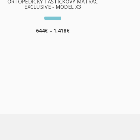
ORTOPEDICKÝ TAŠTIČKOVÝ MATRAC
EXCLUSIVE - MODEL X3
644
€
–
1.418
€