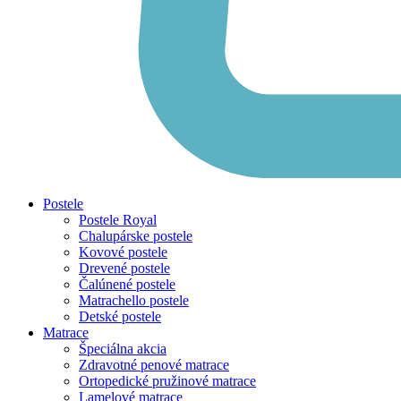
Postele
Postele Royal
Chalupárske postele
Kovové postele
Drevené postele
Čalúnené postele
Matrachello postele
Detské postele
Matrace
Špeciálna akcia
Zdravotné penové matrace
Ortopedické pružinové matrace
Lamelové matrace