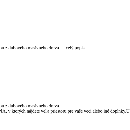
kou z dubového masívneho dreva.
...
celý popis
kou z dubového masívneho dreva.
A, v ktorých nájdete veľa priestoru pre vaše veci alebo iné doplnky.U