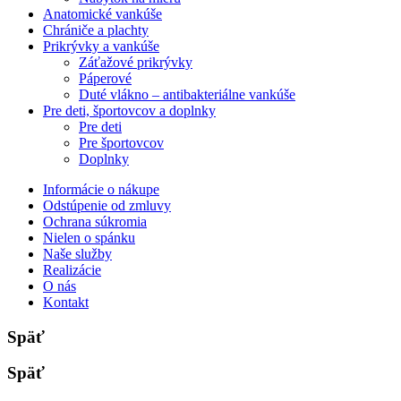
Anatomické vankúše
Chrániče a plachty
Prikrývky a vankúše
Záťažové prikrývky
Páperové
Duté vlákno – antibakteriálne vankúše
Pre deti, športovcov a doplnky
Pre deti
Pre športovcov
Doplnky
Informácie o nákupe
Odstúpenie od zmluvy
Ochrana súkromia
Nielen o spánku
Naše služby
Realizácie
O nás
Kontakt
Späť
Späť