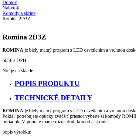
Domov
Nábytok
Komody a skrine
Romina 2D3Z
Romina 2D3Z
ROMINA
je biely matný program s LED osvetlením a vrchnou dos
665
€
s DPH
Nie je na sklade
POPIS PRODUKTU
TECHNICKÉ DETAILY
ROMINA
je biely matný program s LED osvetlením a vrchnou dos
Pokiaľ potrebujete opticky zväčšiť priestor vyberte si komody ROMIN
poriadok. V ponuke máme rôzne druh komôd a skriniek.
popis výrobku: