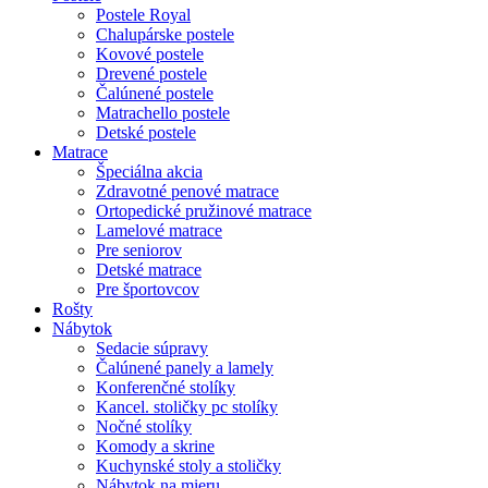
Postele Royal
Chalupárske postele
Kovové postele
Drevené postele
Čalúnené postele
Matrachello postele
Detské postele
Matrace
Špeciálna akcia
Zdravotné penové matrace
Ortopedické pružinové matrace
Lamelové matrace
Pre seniorov
Detské matrace
Pre športovcov
Rošty
Nábytok
Sedacie súpravy
Čalúnené panely a lamely
Konferenčné stolíky
Kancel. stoličky pc stolíky
Nočné stolíky
Komody a skrine
Kuchynské stoly a stoličky
Nábytok na mieru