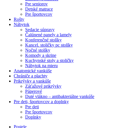
Pre seniorov
Detské matrace
Pre športovcov
Rošty
Nábytok
Sedacie súpravy
Čalúnené panely a lamely
Konferenčné stolíky
Kancel. stoličky pc stolíky
Nočné stolíky
Komody a skrine
Kuchynské stoly a stoličky
Nábytok na mieru
Anatomické vankúše
Chrániče a plachty
Prikrývky a vankúše
Záťažové prikrývky
Páperové
Duté vlákno – antibakteriálne vankúše
Pre deti, športovcov a doplnky
Pre deti
Pre športovcov
Doplnky
Postele