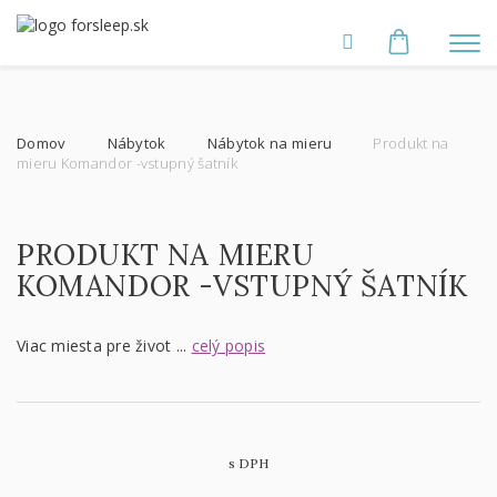
Domov
Nábytok
Nábytok na mieru
Produkt na
mieru Komandor -vstupný šatník
PRODUKT NA MIERU
KOMANDOR -VSTUPNÝ ŠATNÍK
Viac miesta pre život ...
celý popis
s DPH