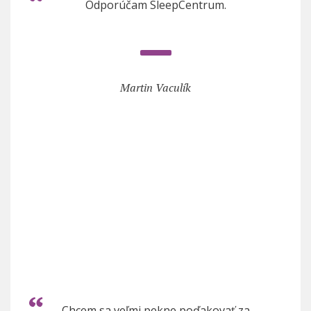
Odporúčam SleepCentrum.
Martin Vaculík
Chcem sa veľmi pekne poďakovať za