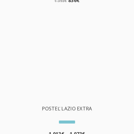
836
€
1.393
€
POSTEĽ LAZIO EXTRA
1.013
€
–
1.073
€