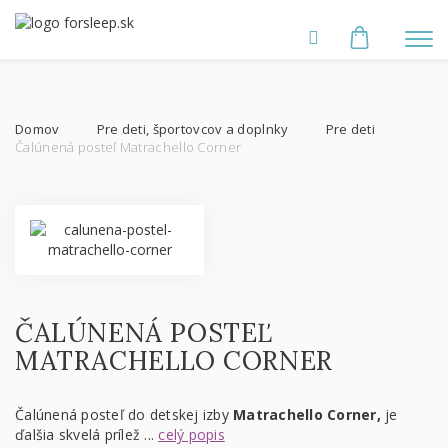
Domov
Pre deti, športovcov a doplnky
Pre deti
Čalúnená posteľ Matrachello Corner
ČALÚNENÁ POSTEĽ
MATRACHELLO CORNER
Čalúnená posteľ do detskej izby
Matrachello Corner,
je
ďalšia skvelá prílež ...
celý popis