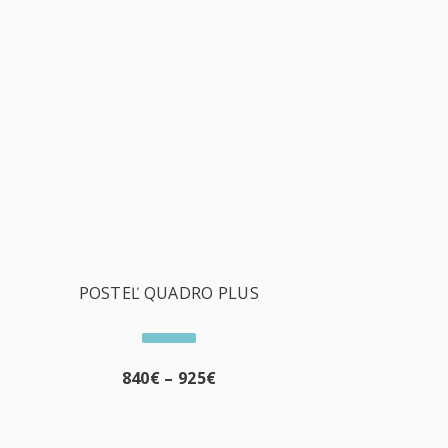
POSTEĽ QUADRO PLUS
840
€
–
925
€