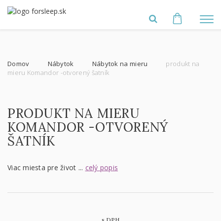
Domov
Nábytok
Nábytok na mieru
produkt na
mieru Komandor -otvorený šatník
PRODUKT NA MIERU
KOMANDOR -OTVORENÝ
ŠATNÍK
Viac miesta pre život ...
celý popis
s DPH