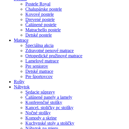
Postele Royal
Chalupárske postele
Kovové postele
Drevené postele
Čalúnené postele
Matrachello postele
Detské postele
Matrace
Špeciálna akcia
Zdravotné penové matrace
Ortopedické pružinové matrace
Lamelové matrace
Pre seniorov
Detské matrace
Pre športovcov
Rošty
Nábytok
Sedacie súpravy
Čalúnené panely a lamely
Konferenčné stolíky
Kancel. stoličky pc stolíky
Nočné stolíky
Komody a skrine
Kuchynské stoly a stoličky
Nábytok na mieru