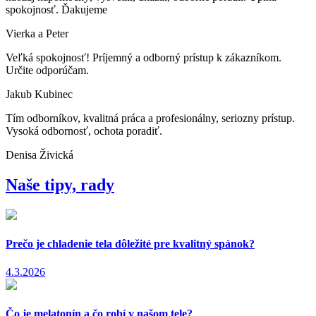
spokojnosť. Ďakujeme
Vierka a Peter
Veľká spokojnosť! Príjemný a odborný prístup k zákazníkom.
Určite odporúčam.
Jakub Kubinec
Tím odborníkov, kvalitná práca a profesionálny, seriozny prístup.
Vysoká odbornosť, ochota poradiť.
Denisa Živická
Naše tipy, rady
Prečo je chladenie tela dôležité pre kvalitný spánok?
4.3.2026
Čo je melatonín a čo robí v našom tele?