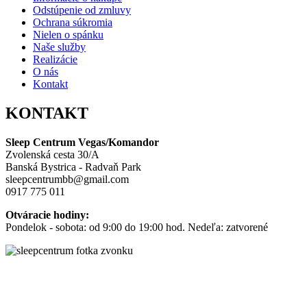
Odstúpenie od zmluvy
Ochrana súkromia
Nielen o spánku
Naše služby
Realizácie
O nás
Kontakt
KONTAKT
Sleep Centrum Vegas/Komandor
Zvolenská cesta 30/A
Banská Bystrica - Radvaň Park
sleepcentrumbb@gmail.com
0917 775 011
Otváracie hodiny:
Pondelok - sobota: od 9:00 do 19:00 hod. Nedeľa: zatvorené