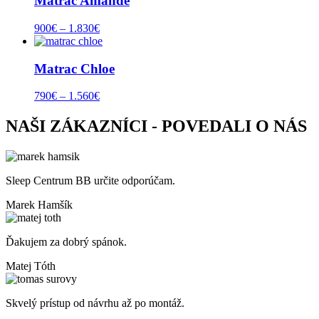
Matrac Amande
900
€
–
1.830
€
Matrac Chloe
790
€
–
1.560
€
NAŠI ZÁKAZNÍCI - POVEDALI O NÁS
Sleep Centrum BB určite odporúčam.
Marek Hamšík
Ďakujem za dobrý spánok.
Matej Tóth
Skvelý prístup od návrhu až po montáž.