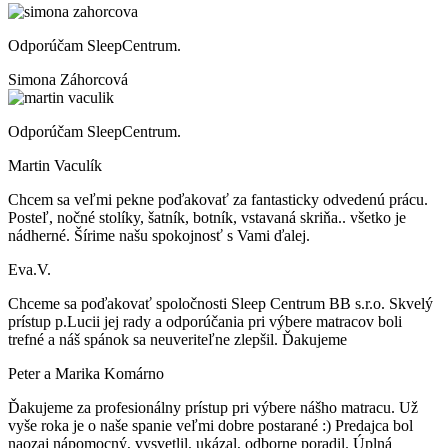
Odporúčam SleepCentrum.
Simona Záhorcová
Odporúčam SleepCentrum.
Martin Vaculík
Chcem sa veľmi pekne poďakovať za fantasticky odvedenú prácu.
Posteľ, nočné stolíky, šatník, botník, vstavaná skriňa.. všetko je
nádherné. Šírime našu spokojnosť s Vami ďalej.
Eva.V.
Chceme sa poďakovať spoločnosti Sleep Centrum BB s.r.o. Skvelý
prístup p.Lucii jej rady a odporúčania pri výbere matracov boli
trefné a náš spánok sa neuveriteľne zlepšil. Ďakujeme
Peter a Marika Komárno
Ďakujeme za profesionálny prístup pri výbere nášho matracu. Už
vyše roka je o naše spanie veľmi dobre postarané :) Predajca bol
naozaj nápomocný, vysvetlil, ukázal, odborne poradil. Úplná