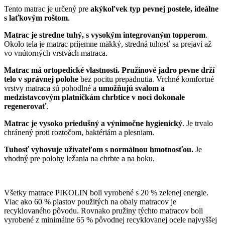
Tento matrac je určený pre
akýkoľvek typ pevnej postele, ideálne
s laťkovým roštom
.
Matrac je stredne tuhý, s vysokým integrovaným topperom
.
Okolo tela je matrac príjemne mäkký, stredná tuhosť sa prejaví až
vo vnútorných vrstvách matraca.
Matrac má ortopedické vlastnosti. Pružinové jadro pevne drží
telo v správnej polohe
bez pocitu prepadnutia. Vrchné komfortné
vrstvy matraca sú pohodlné a
umožňujú svalom a
medzistavcovým platničkám chrbtice v noci dokonale
regenerovať
.
Matrac je vysoko priedušný a výnimočne hygienický
. Je trvalo
chránený proti roztočom, baktériám a plesniam.
Tuhosť vyhovuje užívateľom s normálnou hmotnosťou.
Je
vhodný pre polohy ležania na chrbte a na boku.
Všetky matrace PIKOLIN boli vyrobené s 20 % zelenej energie.
Viac ako 60 % plastov použitých na obaly matracov je
recyklovaného pôvodu. Rovnako pružiny týchto matracov boli
vyrobené z minimálne 65 % pôvodnej recyklovanej ocele najvyššej