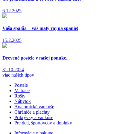
6.12.2025
Vaša spálňa = váš malý raj na spanie!
15.2.2025
Drevené postele v našej ponuke...
31.10.2024
viac našich tipov
Postele
Matrace
Rošty
Nábytok
Anatomické vankúše
Chrániče a plachty
Prikrývky a vankúše
Pre deti, športovcov a doplnky
Informácie o nákupe