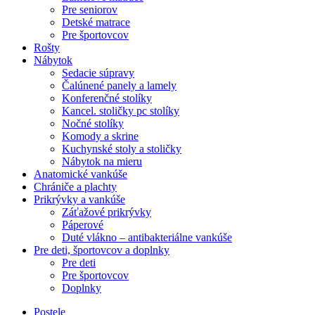
Pre seniorov
Detské matrace
Pre športovcov
Rošty
Nábytok
Sedacie súpravy
Čalúnené panely a lamely
Konferenčné stolíky
Kancel. stoličky pc stolíky
Nočné stolíky
Komody a skrine
Kuchynské stoly a stoličky
Nábytok na mieru
Anatomické vankúše
Chrániče a plachty
Prikrývky a vankúše
Záťažové prikrývky
Páperové
Duté vlákno – antibakteriálne vankúše
Pre deti, športovcov a doplnky
Pre deti
Pre športovcov
Doplnky
Postele