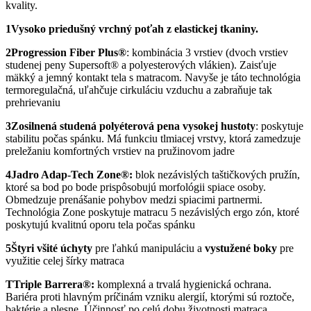
kvality.
1
Vysoko priedušný vrchný poťah z elastickej tkaniny.
2
Progression Fiber Plus®
: kombinácia 3 vrstiev (dvoch vrstiev
studenej peny Supersoft® a polyesterových vlákien). Zaisťuje
mäkký a jemný kontakt tela s matracom. Navyše je táto technológia
termoregulačná, uľahčuje cirkuláciu vzduchu a zabraňuje tak
prehrievaniu
3
Zosilnená studená polyéterová pena vysokej hustoty
: poskytuje
stabilitu počas spánku. Má funkciu tlmiacej vrstvy, ktorá zamedzuje
preležaniu komfortných vrstiev na pružinovom jadre
4
Jadro Adap-Tech Zone®:
blok nezávislých taštičkových pružín,
ktoré sa bod po bode prispôsobujú morfológii spiace osoby.
Obmedzuje prenášanie pohybov medzi spiacimi partnermi.
Technológia Zone poskytuje matracu 5 nezávislých ergo zón, ktoré
poskytujú kvalitnú oporu tela počas spánku
5
Štyri všité úchyty
pre ľahkú manipuláciu a
vystužené boky
pre
využitie celej šírky matraca
T
Triple Barrera®:
komplexná a trvalá hygienická ochrana.
Bariéra proti hlavným príčinám vzniku alergií, ktorými sú roztoče,
baktérie a plesne. Účinnosť po celú dobu životnosti matraca