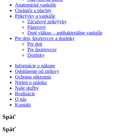
Anatomické vankúše
Chrániče a plachty
Prikrývky a vankúše
Záťažové prikrývky
Páperové
Duté vlákno – antibakteriálne vankúše
Pre deti, športovcov a doplnky
Pre deti
Pre športovcov
Doplnky
Informácie o nákupe
Odstúpenie od zmluvy
Ochrana súkromia
Nielen o spánku
Naše služby
Realizácie
O nás
Kontakt
Späť
Späť