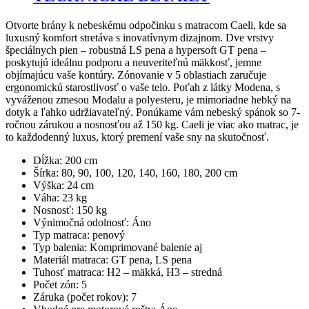
Otvorte brány k nebeskému odpočinku s matracom Caeli, kde sa
luxusný komfort stretáva s inovatívnym dizajnom. Dve vrstvy
špeciálnych pien – robustná LS pena a hypersoft GT pena –
poskytujú ideálnu podporu a neuveriteľnú mäkkosť, jemne
objímajúcu vaše kontúry. Zónovanie v 5 oblastiach zaručuje
ergonomickú starostlivosť o vaše telo. Poťah z látky Modena, s
vyváženou zmesou Modalu a polyesteru, je mimoriadne hebký na
dotyk a ľahko udržiavateľný. Ponúkame vám nebeský spánok so 7-
ročnou zárukou a nosnosťou až 150 kg. Caeli je viac ako matrac, je
to každodenný luxus, ktorý premení vaše sny na skutočnosť.
Dĺžka: 200 cm
Šírka: 80, 90, 100, 120, 140, 160, 180, 200 cm
Výška: 24 cm
Váha: 23 kg
Nosnosť: 150 kg
Výnimočná odolnosť: Áno
Typ matraca: penový
Typ balenia: Komprimované balenie aj
Materiál matraca: GT pena, LS pena
Tuhosť matraca: H2 – mäkká, H3 – stredná
Počet zón: 5
Záruka (počet rokov): 7