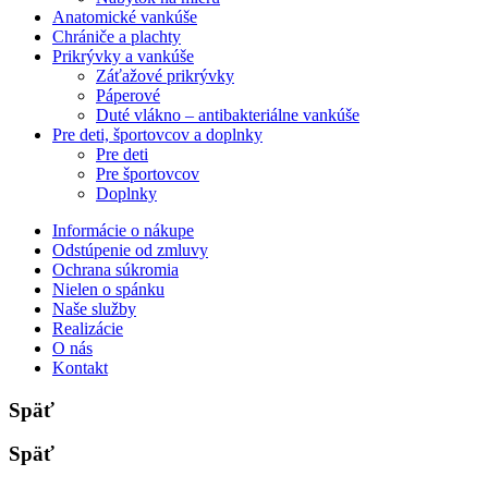
Anatomické vankúše
Chrániče a plachty
Prikrývky a vankúše
Záťažové prikrývky
Páperové
Duté vlákno – antibakteriálne vankúše
Pre deti, športovcov a doplnky
Pre deti
Pre športovcov
Doplnky
Informácie o nákupe
Odstúpenie od zmluvy
Ochrana súkromia
Nielen o spánku
Naše služby
Realizácie
O nás
Kontakt
Späť
Späť