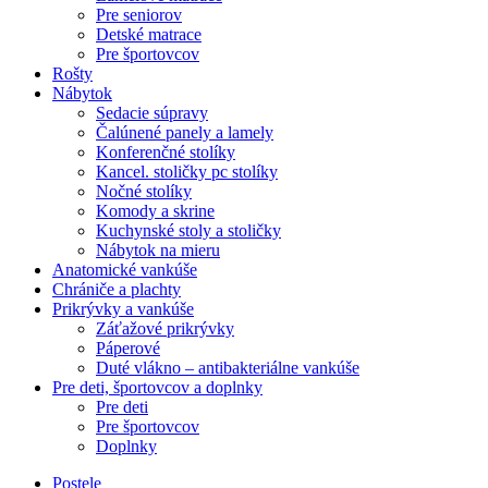
Pre seniorov
Detské matrace
Pre športovcov
Rošty
Nábytok
Sedacie súpravy
Čalúnené panely a lamely
Konferenčné stolíky
Kancel. stoličky pc stolíky
Nočné stolíky
Komody a skrine
Kuchynské stoly a stoličky
Nábytok na mieru
Anatomické vankúše
Chrániče a plachty
Prikrývky a vankúše
Záťažové prikrývky
Páperové
Duté vlákno – antibakteriálne vankúše
Pre deti, športovcov a doplnky
Pre deti
Pre športovcov
Doplnky
Postele