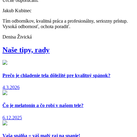
Určite odporúčam.
Jakub Kubinec
Tím odborníkov, kvalitná práca a profesionálny, seriozny prístup.
Vysoká odbornosť, ochota poradiť.
Denisa Živická
Naše tipy, rady
Prečo je chladenie tela dôležité pre kvalitný spánok?
4.3.2026
Čo je melatonín a čo robí v našom tele?
6.12.2025
Vaša spálňa = váš malý raj na spanie!