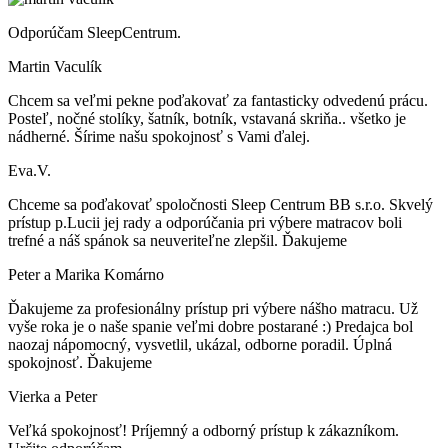
Odporúčam SleepCentrum.
Martin Vaculík
Chcem sa veľmi pekne poďakovať za fantasticky odvedenú prácu.
Posteľ, nočné stolíky, šatník, botník, vstavaná skriňa.. všetko je
nádherné. Šírime našu spokojnosť s Vami ďalej.
Eva.V.
Chceme sa poďakovať spoločnosti Sleep Centrum BB s.r.o. Skvelý
prístup p.Lucii jej rady a odporúčania pri výbere matracov boli
trefné a náš spánok sa neuveriteľne zlepšil. Ďakujeme
Peter a Marika Komárno
Ďakujeme za profesionálny prístup pri výbere nášho matracu. Už
vyše roka je o naše spanie veľmi dobre postarané :) Predajca bol
naozaj nápomocný, vysvetlil, ukázal, odborne poradil. Úplná
spokojnosť. Ďakujeme
Vierka a Peter
Veľká spokojnosť! Príjemný a odborný prístup k zákazníkom.