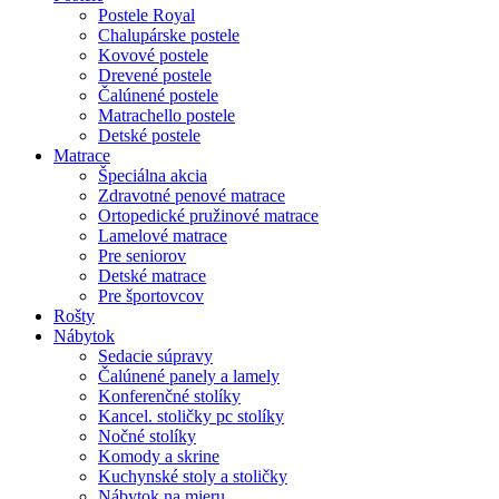
Postele Royal
Chalupárske postele
Kovové postele
Drevené postele
Čalúnené postele
Matrachello postele
Detské postele
Matrace
Špeciálna akcia
Zdravotné penové matrace
Ortopedické pružinové matrace
Lamelové matrace
Pre seniorov
Detské matrace
Pre športovcov
Rošty
Nábytok
Sedacie súpravy
Čalúnené panely a lamely
Konferenčné stolíky
Kancel. stoličky pc stolíky
Nočné stolíky
Komody a skrine
Kuchynské stoly a stoličky
Nábytok na mieru