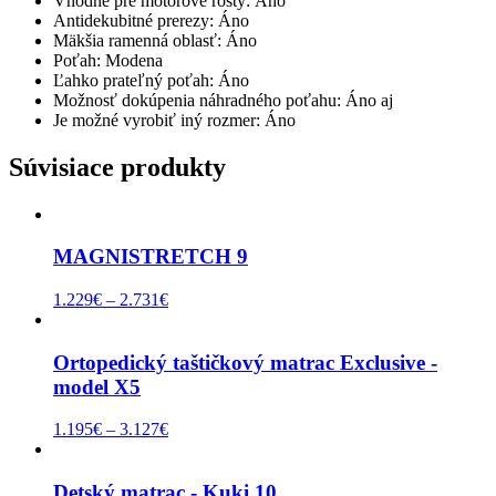
Vhodné pre motorové rošty: Áno
Antidekubitné prerezy: Áno
Mäkšia ramenná oblasť: Áno
Poťah: Modena
Ľahko prateľný poťah: Áno
Možnosť dokúpenia náhradného poťahu: Áno aj
Je možné vyrobiť iný rozmer: Áno
Súvisiace produkty
MAGNISTRETCH 9
1.229
€
–
2.731
€
Ortopedický taštičkový matrac Exclusive -
model X5
1.195
€
–
3.127
€
Detský matrac - Kuki 10