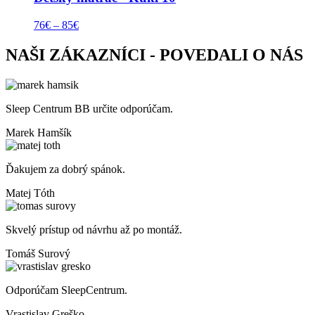
76
€
–
85
€
NAŠI ZÁKAZNÍCI - POVEDALI O NÁS
Sleep Centrum BB určite odporúčam.
Marek Hamšík
Ďakujem za dobrý spánok.
Matej Tóth
Skvelý prístup od návrhu až po montáž.
Tomáš Surový
Odporúčam SleepCentrum.
Vrastislav Greško