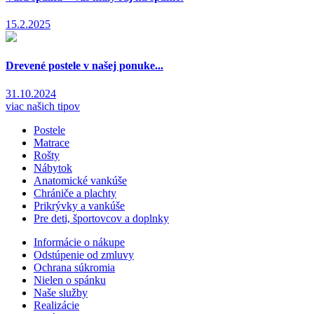
15.2.2025
Drevené postele v našej ponuke...
31.10.2024
viac našich tipov
Postele
Matrace
Rošty
Nábytok
Anatomické vankúše
Chrániče a plachty
Prikrývky a vankúše
Pre deti, športovcov a doplnky
Informácie o nákupe
Odstúpenie od zmluvy
Ochrana súkromia
Nielen o spánku
Naše služby
Realizácie