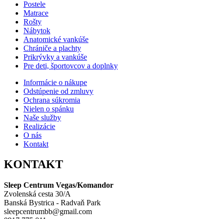
Postele
Matrace
Rošty
Nábytok
Anatomické vankúše
Chrániče a plachty
Prikrývky a vankúše
Pre deti, športovcov a doplnky
Informácie o nákupe
Odstúpenie od zmluvy
Ochrana súkromia
Nielen o spánku
Naše služby
Realizácie
O nás
Kontakt
KONTAKT
Sleep Centrum Vegas/Komandor
Zvolenská cesta 30/A
Banská Bystrica - Radvaň Park
sleepcentrumbb@gmail.com