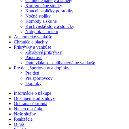
Čalúnené panely a lamely
Konferenčné stolíky
Kancel. stoličky pc stolíky
Nočné stolíky
Komody a skrine
Kuchynské stoly a stoličky
Nábytok na mieru
Anatomické vankúše
Chrániče a plachty
Prikrývky a vankúše
Záťažové prikrývky
Páperové
Duté vlákno – antibakteriálne vankúše
Pre deti, športovcov a doplnky
Pre deti
Pre športovcov
Doplnky
Informácie o nákupe
Odstúpenie od zmluvy
Ochrana súkromia
Nielen o spánku
Naše služby
Realizácie
O nás