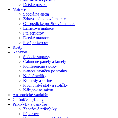
Detské postele
Matrace
Špeciálna akcia
Zdravotné penové matrace
Ortopedické pružinové matrace
Lamelové matrace
Pre seniorov
Detské matrace
Pre športovcov
Rošty
Nábytok
Sedacie súpravy
Čalúnené panely a lamely
Konferenčné stolíky
Kancel. stoličky pc stolíky
Nočné stolíky
Komody a skrine
Kuchynské stoly a stoličky
Nábytok na mieru
Anatomické vankúše
Chrániče a plachty
Prikrývky a vankúše
Záťažové prikrývky
Páperové