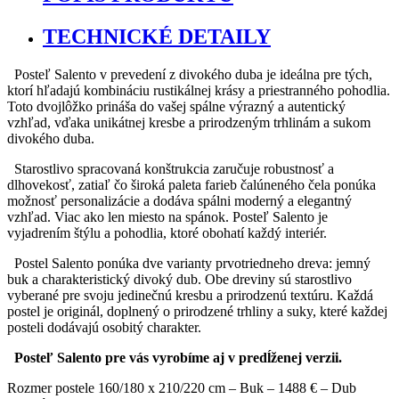
TECHNICKÉ DETAILY
Posteľ Salento v prevedení z divokého duba je ideálna pre tých,
ktorí hľadajú kombináciu rustikálnej krásy a priestranného pohodlia.
Toto dvojlôžko prináša do vašej spálne výrazný a autentický
vzhľad, vďaka unikátnej kresbe a prirodzeným trhlinám a sukom
divokého duba.
Starostlivo spracovaná konštrukcia zaručuje robustnosť a
dlhovekosť, zatiaľ čo široká paleta farieb čalúneného čela ponúka
možnosť personalizácie a dodáva spálni moderný a elegantný
vzhľad. Viac ako len miesto na spánok. Posteľ Salento je
vyjadrením štýlu a pohodlia, ktoré obohatí každý interiér.
Postel Salento ponúka dve varianty prvotriedneho dreva: jemný
buk a charakteristický divoký dub. Obe dreviny sú starostlivo
vyberané pre svoju jedinečnú kresbu a prirodzenú textúru. Každá
postel je originál, doplnený o prirodzené trhliny a suky, které každej
posteli dodávajú osobitý charakter.
Posteľ Salento pre vás vyrobíme aj v predĺženej verzii.
Rozmer postele 160/180 x 210/220 cm – Buk – 1488 € – Dub