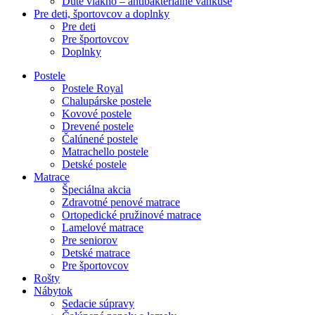
Duté vlákno – antibakteriálne vankúše
Pre deti, športovcov a doplnky
Pre deti
Pre športovcov
Doplnky
Postele
Postele Royal
Chalupárske postele
Kovové postele
Drevené postele
Čalúnené postele
Matrachello postele
Detské postele
Matrace
Špeciálna akcia
Zdravotné penové matrace
Ortopedické pružinové matrace
Lamelové matrace
Pre seniorov
Detské matrace
Pre športovcov
Rošty
Nábytok
Sedacie súpravy