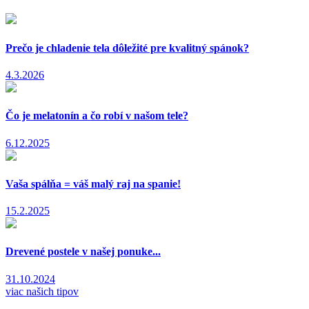
Prečo je chladenie tela dôležité pre kvalitný spánok?
4.3.2026
Čo je melatonín a čo robí v našom tele?
6.12.2025
Vaša spálňa = váš malý raj na spanie!
15.2.2025
Drevené postele v našej ponuke...
31.10.2024
viac našich tipov