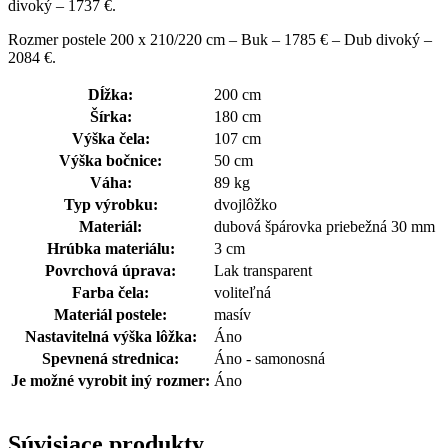
divoký – 1737 €.
Rozmer postele 200 x 210/220 cm – Buk – 1785 € – Dub divoký –
2084 €.
Dĺžka:
200 cm
Šírka:
180 cm
Výška čela:
107 cm
Výška bočnice:
50 cm
Váha:
89 kg
Typ výrobku:
dvojlôžko
Materiál:
dubová špárovka priebežná 30 mm
Hrúbka materiálu:
3 cm
Povrchová úprava:
Lak transparent
Farba čela:
voliteľná
Materiál postele:
masív
Nastavitelná výška lôžka:
Áno
Spevnená strednica:
Áno
- samonosná
Je možné vyrobit iný rozmer:
Áno
Súvisiace produkty