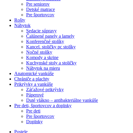
Pre seniorov
Detské matrace
Pre športovcov
Rošty
Nábytok
Sedacie súpravy
Čalúnené panely a lamely
Konferenčné stolíky
Kancel. stoličky pc stolíky
Nočné stolíky
Komody a skrine
Kuchynské stoly a stoličky
Nábytok na mieru
Anatomické vankúše
Chrániče a plachty
Prikrývky a vankúše
Záťažové prikrývky
Páperové
Duté vlákno – antibakteriálne vankúše
Pre deti, športovcov a doplnky
Pre deti
Pre športovcov
Doplnky
Postele