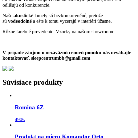
odlišujú od konkurencie.
Naše
akustické
lamely sú bezkonkurenčné, pretože
sú
vodeodolné
a ešte k tomu vyzerajú v interiéri úžasne.
Rôzne farebné prevedenie. Vzorky na našom showroome.
V prípade záujmu o nezáväznú cenovú ponuku nás neváhajte
kontaktovať. sleepcentrumbb@gmail.com
Súvisiace produkty
Romina 6Z
490
€
Produkt na mieru Komandor Orto