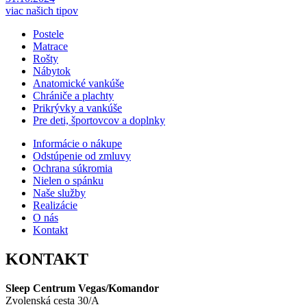
viac našich tipov
Postele
Matrace
Rošty
Nábytok
Anatomické vankúše
Chrániče a plachty
Prikrývky a vankúše
Pre deti, športovcov a doplnky
Informácie o nákupe
Odstúpenie od zmluvy
Ochrana súkromia
Nielen o spánku
Naše služby
Realizácie
O nás
Kontakt
KONTAKT
Sleep Centrum Vegas/Komandor
Zvolenská cesta 30/A