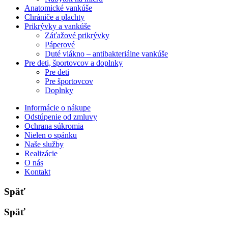
Anatomické vankúše
Chrániče a plachty
Prikrývky a vankúše
Záťažové prikrývky
Páperové
Duté vlákno – antibakteriálne vankúše
Pre deti, športovcov a doplnky
Pre deti
Pre športovcov
Doplnky
Informácie o nákupe
Odstúpenie od zmluvy
Ochrana súkromia
Nielen o spánku
Naše služby
Realizácie
O nás
Kontakt
Späť
Späť