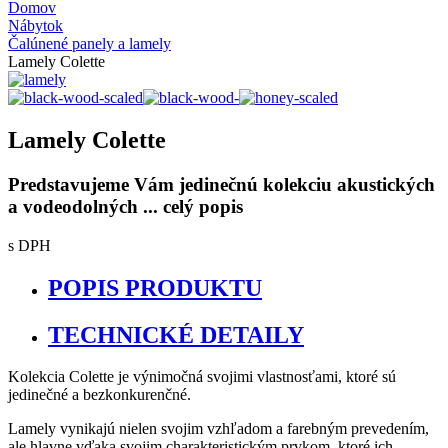
Domov
Nábytok
Čalúnené panely a lamely
Lamely Colette
Lamely Colette
Predstavujeme Vám jedinečnú kolekciu akustických
a vodeodolných ...
celý popis
s DPH
POPIS PRODUKTU
TECHNICKÉ DETAILY
Kolekcia Colette je výnimočná svojimi vlastnosťami, ktoré sú
jedinečné a bezkonkurenčné.
Lamely vynikajú nielen svojim vzhľadom a farebným prevedením,
ale hlavne vďaka svojim charakteristickým prvkom, ktoré ich