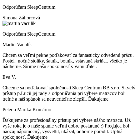
Odporúčam SleepCentrum.
Simona Záhorcová
Odporúčam SleepCentrum.
Martin Vaculík
Chcem sa veľmi pekne poďakovať za fantasticky odvedenú prácu.
Posteľ, nočné stolíky, šatník, botník, vstavaná skriňa.. všetko je
nádherné. Šírime našu spokojnosť s Vami ďalej.
Eva.V.
Chceme sa poďakovať spoločnosti Sleep Centrum BB s.r.o. Skvelý
prístup p.Lucii jej rady a odporúčania pri výbere matracov boli
trefné a náš spánok sa neuveriteľne zlepšil. Ďakujeme
Peter a Marika Komárno
Ďakujeme za profesionálny prístup pri výbere nášho matracu. Už
vyše roka je o naše spanie veľmi dobre postarané :) Predajca bol
naozaj nápomocný, vysvetlil, ukázal, odborne poradil. Úplná
spokojnosť. Ďakujeme