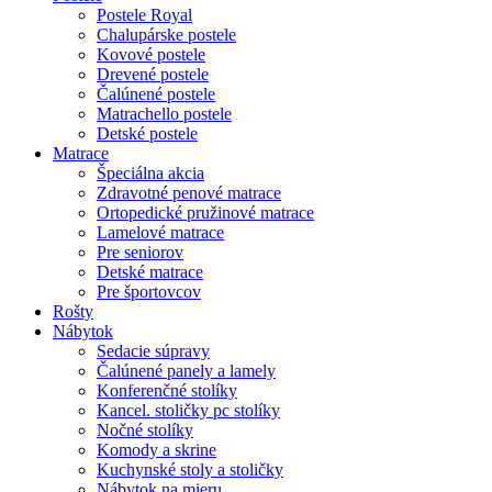
Postele Royal
Chalupárske postele
Kovové postele
Drevené postele
Čalúnené postele
Matrachello postele
Detské postele
Matrace
Špeciálna akcia
Zdravotné penové matrace
Ortopedické pružinové matrace
Lamelové matrace
Pre seniorov
Detské matrace
Pre športovcov
Rošty
Nábytok
Sedacie súpravy
Čalúnené panely a lamely
Konferenčné stolíky
Kancel. stoličky pc stolíky
Nočné stolíky
Komody a skrine
Kuchynské stoly a stoličky
Nábytok na mieru