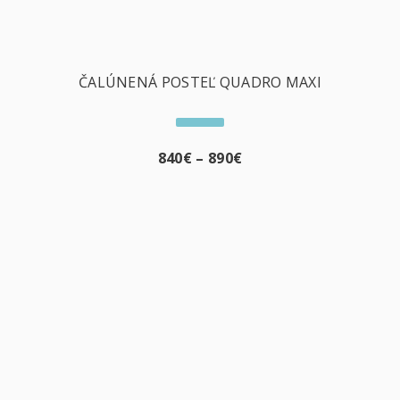
ČALÚNENÁ POSTEĽ QUADRO MAXI
840
€
–
890
€