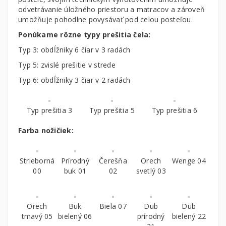
odvetrávanie úložného priestoru a matracov a zároveň
umožňuje pohodlne povysávať pod celou posteľou.
Ponúkame rôzne typy prešitia čela:
Typ 3: obdĺžniky 6 čiar v 3 radách
Typ 5: zvislé prešitie v strede
Typ 6: obdĺžniky 3 čiar v 2 radách
Typ prešitia 3
Typ prešitia 5
Typ prešitia 6
Farba nožičiek:
Strieborná
Prírodný
Čerešňa
Orech
Wenge 04
00
buk 01
02
svetlý 03
Orech
Buk
Biela 07
Dub
Dub
tmavý 05
bielený 06
prírodný
bielený 22