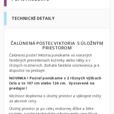
TECHNICKÉ DETAILY
ČALÚNENÁ POSTEĽ VIKTORIA S ÚLOŽNÝM
PRIESTOROM
Čalúnenú posteľ Viktoria ponúkame vo viacerých
farebných prevedeniach koženky alebo látky a v
rôznych rozmeroch. Bohatá farebná vzorkovnica je k
dispozícii na predajni.
NOVINKA ! Posteľ ponúkame v 2 rôznych výškach
čela a to 107 cm alebo 124 cm. Vystavené na
predajni !
Možnosť doplnenia o úložný priestor a výklopné rošty
za akciové ceny.
Úložný priestor je po celej vnútornej dĺžke a šírke
postele, svojím technickým vyhotovením umožňuje