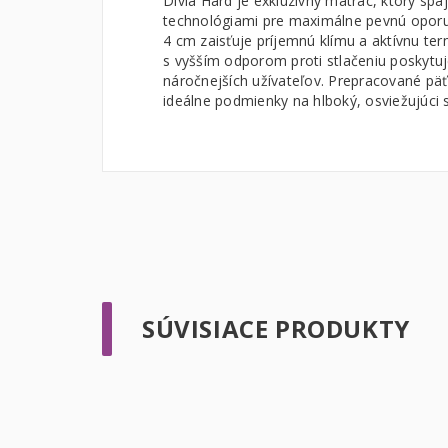
Divia Hard je exkluzívny matrac, ktorý spá
technológiami pre maximálne pevnú oporu
4 cm zaisťuje príjemnú klímu a aktívnu ter
s vyšším odporom proti stlačeniu poskytuj
náročnejších užívateľov. Prepracované päťz
ideálne podmienky na hlboký, osviežujúc
SÚVISIACE PRODUKTY