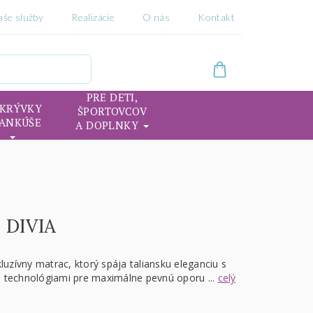
aše služby
Realizácie
O nás
Kontakt
PRE DETI,
IKRÝVKY
ŠPORTOVCOV
VANKÚŠE
A DOPLNKY
 DIVIA
kluzívny matrac, ktorý spája taliansku eleganciu s
 technológiami pre maximálne pevnú oporu ...
celý