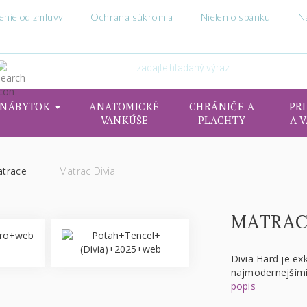
enie od zmluvy
Ochrana súkromia
Nielen o spánku
N
NÁBYTOK
ANATOMICKÉ
CHRÁNIČE A
PR
VANKÚŠE
PLACHTY
A 
atrace
Matrac Divia
MATRAC
Divia Hard je ex
najmodernejšími
popis