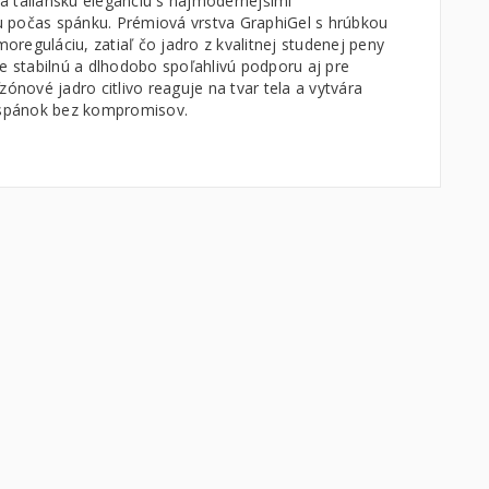
ja taliansku eleganciu s najmodernejšími
 počas spánku. Prémiová vrstva GraphiGel s hrúbkou
moreguláciu, zatiaľ čo jadro z kvalitnej studenej peny
e stabilnú a dlhodobo spoľahlivú podporu aj pre
ónové jadro citlivo reaguje na tvar tela a vytvára
i spánok bez kompromisov.