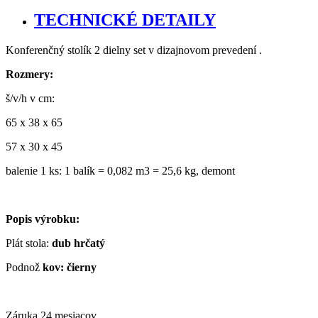
TECHNICKÉ DETAILY
Konferenčný stolík 2 dielny set v dizajnovom prevedení .
Rozmery:
š/v/h v cm:
65 x 38 x 65
57 x 30 x 45
balenie 1 ks: 1 balík = 0,082 m3 = 25,6 kg, demont
Popis výrobku:
Plát stola:
dub hrčatý
Podnož
kov: čierny
Záruka 24 mesiacov