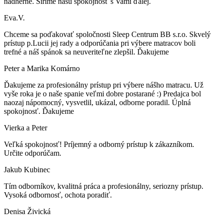
nádherné. Šírime našu spokojnosť s Vami ďalej.
Eva.V.
Chceme sa poďakovať spoločnosti Sleep Centrum BB s.r.o. Skvelý
prístup p.Lucii jej rady a odporúčania pri výbere matracov boli
trefné a náš spánok sa neuveriteľne zlepšil. Ďakujeme
Peter a Marika Komárno
Ďakujeme za profesionálny prístup pri výbere nášho matracu. Už
vyše roka je o naše spanie veľmi dobre postarané :) Predajca bol
naozaj nápomocný, vysvetlil, ukázal, odborne poradil. Úplná
spokojnosť. Ďakujeme
Vierka a Peter
Veľká spokojnosť! Príjemný a odborný prístup k zákazníkom.
Určite odporúčam.
Jakub Kubinec
Tím odborníkov, kvalitná práca a profesionálny, seriozny prístup.
Vysoká odbornosť, ochota poradiť.
Denisa Živická