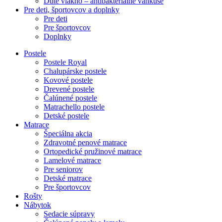
Duté vlákno – antibakteriálne vankúše
Pre deti, športovcov a doplnky
Pre deti
Pre športovcov
Doplnky
Postele
Postele Royal
Chalupárske postele
Kovové postele
Drevené postele
Čalúnené postele
Matrachello postele
Detské postele
Matrace
Špeciálna akcia
Zdravotné penové matrace
Ortopedické pružinové matrace
Lamelové matrace
Pre seniorov
Detské matrace
Pre športovcov
Rošty
Nábytok
Sedacie súpravy