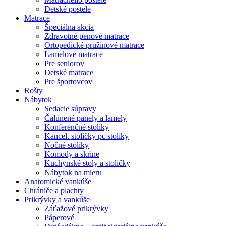
Detské postele
Matrace
Špeciálna akcia
Zdravotné penové matrace
Ortopedické pružinové matrace
Lamelové matrace
Pre seniorov
Detské matrace
Pre športovcov
Rošty
Nábytok
Sedacie súpravy
Čalúnené panely a lamely
Konferenčné stolíky
Kancel. stoličky pc stolíky
Nočné stolíky
Komody a skrine
Kuchynské stoly a stoličky
Nábytok na mieru
Anatomické vankúše
Chrániče a plachty
Prikrývky a vankúše
Záťažové prikrývky
Páperové