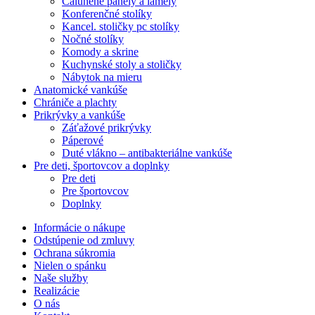
Čalúnené panely a lamely
Konferenčné stolíky
Kancel. stoličky pc stolíky
Nočné stolíky
Komody a skrine
Kuchynské stoly a stoličky
Nábytok na mieru
Anatomické vankúše
Chrániče a plachty
Prikrývky a vankúše
Záťažové prikrývky
Páperové
Duté vlákno – antibakteriálne vankúše
Pre deti, športovcov a doplnky
Pre deti
Pre športovcov
Doplnky
Informácie o nákupe
Odstúpenie od zmluvy
Ochrana súkromia
Nielen o spánku
Naše služby
Realizácie
O nás