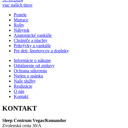
viac našich tipov
Postele
Matrace
Rošty
Nábytok
Anatomické vankúše
Chrániče a plachty
Prikrývky a vankúše
Pre deti, športovcov a doplnky
Informácie o nákupe
Odstúpenie od zmluvy
Ochrana súkromia
Nielen o spánku
Naše služby
Realizácie
O nás
Kontakt
KONTAKT
Sleep Centrum Vegas/Komandor
Zvolenská cesta 30/A