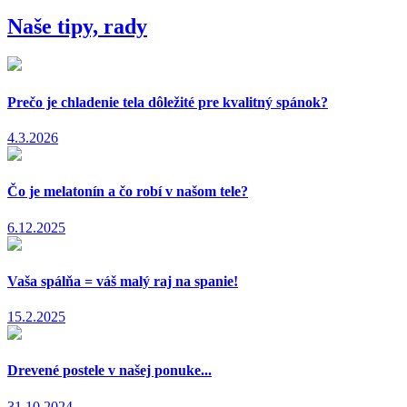
Naše tipy, rady
Prečo je chladenie tela dôležité pre kvalitný spánok?
4.3.2026
Čo je melatonín a čo robí v našom tele?
6.12.2025
Vaša spálňa = váš malý raj na spanie!
15.2.2025
Drevené postele v našej ponuke...
31.10.2024