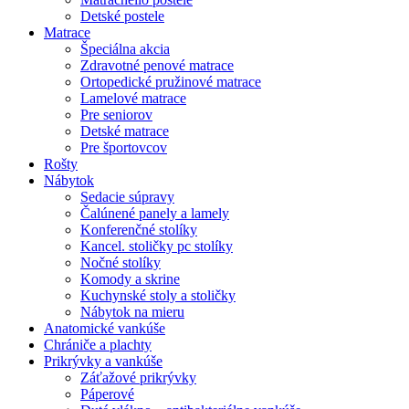
Detské postele
Matrace
Špeciálna akcia
Zdravotné penové matrace
Ortopedické pružinové matrace
Lamelové matrace
Pre seniorov
Detské matrace
Pre športovcov
Rošty
Nábytok
Sedacie súpravy
Čalúnené panely a lamely
Konferenčné stolíky
Kancel. stoličky pc stolíky
Nočné stolíky
Komody a skrine
Kuchynské stoly a stoličky
Nábytok na mieru
Anatomické vankúše
Chrániče a plachty
Prikrývky a vankúše
Záťažové prikrývky
Páperové