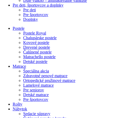
Duté vlákno – antibakteriálne vankúše
Pre deti, športovcov a doplnky
Pre deti
Pre športovcov
Doplnky
Postele
Postele Royal
Chalupárske postele
Kovové postele
Drevené postele
Čalúnené postele
Matrachello postele
Detské postele
Matrace
Špeciálna akcia
Zdravotné penové matrace
Ortopedické pružinové matrace
Lamelové matrace
Pre seniorov
Detské matrace
Pre športovcov
Rošty
Nábytok
Sedacie súpravy