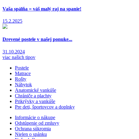
Vaša spálňa = váš malý raj na spanie!
15.2.2025
Drevené postele v našej ponuke...
31.10.2024
viac našich tipov
Postele
Matrace
Rošty
Nábytok
Anatomické vankúše
Chrániče a plachty
Prikrývky a vankúše
Pre deti, športovcov a doplnky
Informácie o nákupe
Odstúpenie od zmluvy
Ochrana súkromia
Nielen o spánku