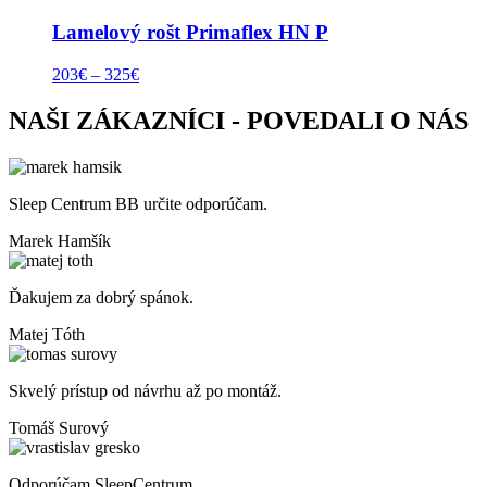
Lamelový rošt Primaflex HN P
203
€
–
325
€
NAŠI ZÁKAZNÍCI - POVEDALI O NÁS
Sleep Centrum BB určite odporúčam.
Marek Hamšík
Ďakujem za dobrý spánok.
Matej Tóth
Skvelý prístup od návrhu až po montáž.
Tomáš Surový
Odporúčam SleepCentrum.