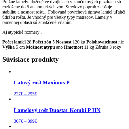
Pružné lamely uložené ve dvojiciach v kaučukových puzdrach sú
rozložené do 5 anatomických zón. Stredový popruh zlepšuje
stabilitu a nosnost roštu. Foliovaná povrchová úprava lamiel uľahči
údržbu roštu. Je vhodný pre všetky typy matracov. Lamely v
ramennej oblasti sú zmäkčené vŕtaním.
Aj atypické rozmery .
Počet lamiel
28
Počet zón
5
Nosnost
120 kg
Polohovatelnost
nie
Výška
5 cm
Možnost atypu
ano
Hmotnost
11 kg Záruka 3 roky .
Súvisiace produkty
Latový rošt Maximus P
227
€
–
295
€
Lamelový rošt Duostar Kombi P HN
307
€
–
399
€