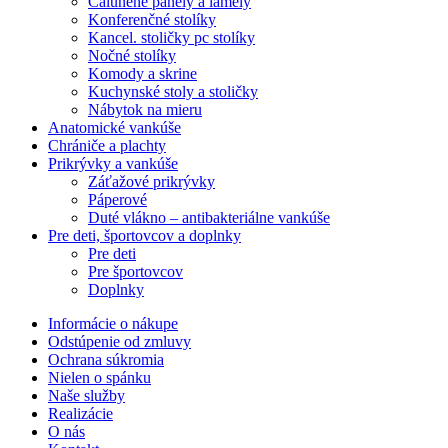
Čalúnené panely a lamely
Konferenčné stolíky
Kancel. stoličky pc stolíky
Nočné stolíky
Komody a skrine
Kuchynské stoly a stoličky
Nábytok na mieru
Anatomické vankúše
Chrániče a plachty
Prikrývky a vankúše
Záťažové prikrývky
Páperové
Duté vlákno – antibakteriálne vankúše
Pre deti, športovcov a doplnky
Pre deti
Pre športovcov
Doplnky
Informácie o nákupe
Odstúpenie od zmluvy
Ochrana súkromia
Nielen o spánku
Naše služby
Realizácie
O nás