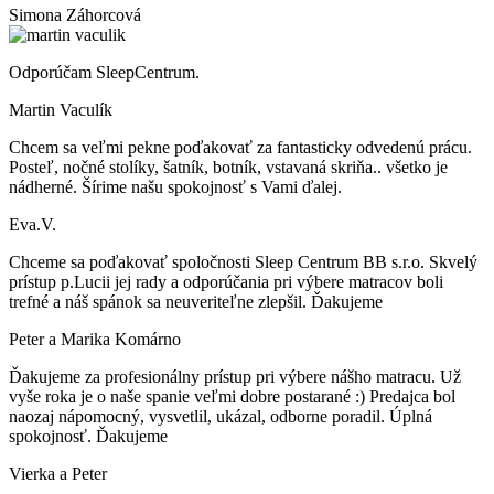
Simona Záhorcová
Odporúčam SleepCentrum.
Martin Vaculík
Chcem sa veľmi pekne poďakovať za fantasticky odvedenú prácu.
Posteľ, nočné stolíky, šatník, botník, vstavaná skriňa.. všetko je
nádherné. Šírime našu spokojnosť s Vami ďalej.
Eva.V.
Chceme sa poďakovať spoločnosti Sleep Centrum BB s.r.o. Skvelý
prístup p.Lucii jej rady a odporúčania pri výbere matracov boli
trefné a náš spánok sa neuveriteľne zlepšil. Ďakujeme
Peter a Marika Komárno
Ďakujeme za profesionálny prístup pri výbere nášho matracu. Už
vyše roka je o naše spanie veľmi dobre postarané :) Predajca bol
naozaj nápomocný, vysvetlil, ukázal, odborne poradil. Úplná
spokojnosť. Ďakujeme
Vierka a Peter