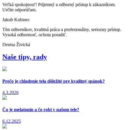
Veľká spokojnosť! Príjemný a odborný prístup k zákazníkom.
Určite odporúčam.
Jakub Kubinec
Tím odborníkov, kvalitná práca a profesionálny, seriozny prístup.
Vysoká odbornosť, ochota poradiť.
Denisa Živická
Naše tipy, rady
Prečo je chladenie tela dôležité pre kvalitný spánok?
4.3.2026
Čo je melatonín a čo robí v našom tele?
6.12.2025