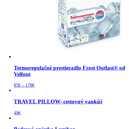
Termoregulačné prestieradlo Frost Outlast® od
Velfont
85
€
–
178
€
TRAVEL PILLOW- cestovný vankúš
49
€