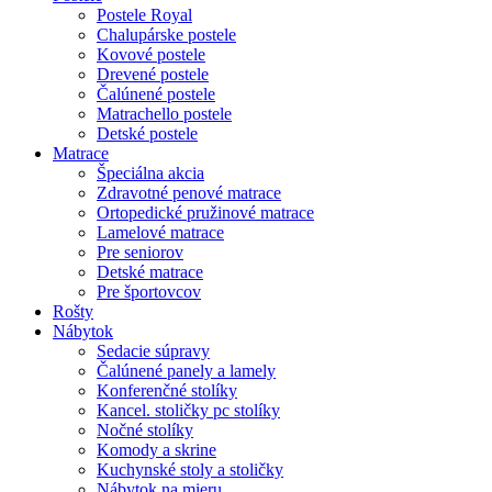
Postele Royal
Chalupárske postele
Kovové postele
Drevené postele
Čalúnené postele
Matrachello postele
Detské postele
Matrace
Špeciálna akcia
Zdravotné penové matrace
Ortopedické pružinové matrace
Lamelové matrace
Pre seniorov
Detské matrace
Pre športovcov
Rošty
Nábytok
Sedacie súpravy
Čalúnené panely a lamely
Konferenčné stolíky
Kancel. stoličky pc stolíky
Nočné stolíky
Komody a skrine
Kuchynské stoly a stoličky
Nábytok na mieru