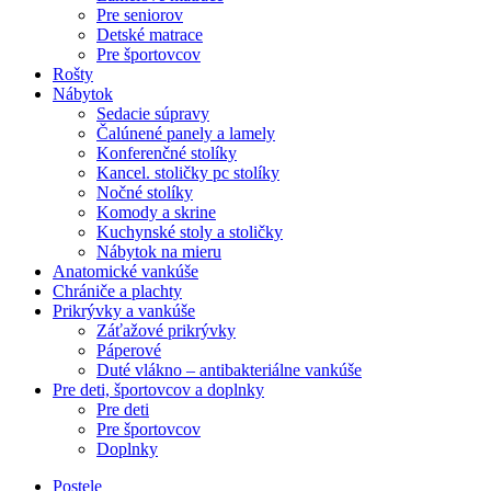
Pre seniorov
Detské matrace
Pre športovcov
Rošty
Nábytok
Sedacie súpravy
Čalúnené panely a lamely
Konferenčné stolíky
Kancel. stoličky pc stolíky
Nočné stolíky
Komody a skrine
Kuchynské stoly a stoličky
Nábytok na mieru
Anatomické vankúše
Chrániče a plachty
Prikrývky a vankúše
Záťažové prikrývky
Páperové
Duté vlákno – antibakteriálne vankúše
Pre deti, športovcov a doplnky
Pre deti
Pre športovcov
Doplnky
Postele