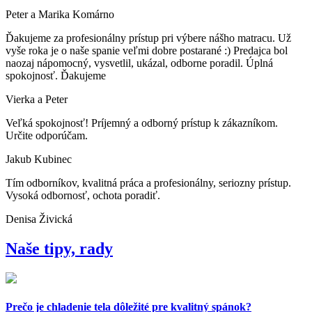
Peter a Marika Komárno
Ďakujeme za profesionálny prístup pri výbere nášho matracu. Už
vyše roka je o naše spanie veľmi dobre postarané :) Predajca bol
naozaj nápomocný, vysvetlil, ukázal, odborne poradil. Úplná
spokojnosť. Ďakujeme
Vierka a Peter
Veľká spokojnosť! Príjemný a odborný prístup k zákazníkom.
Určite odporúčam.
Jakub Kubinec
Tím odborníkov, kvalitná práca a profesionálny, seriozny prístup.
Vysoká odbornosť, ochota poradiť.
Denisa Živická
Naše tipy, rady
Prečo je chladenie tela dôležité pre kvalitný spánok?