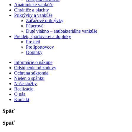
Anatomické vankúše
Chrániče a plachty
Prikrývky a vankúše
Záťažové prikrývky
Páperové
Duté vlákno – antibakteriálne vankúše
Pre deti, športovcov a doplnky
Pre deti
Pre športovcov
Doplnky
Informácie o nákupe
Odstúpenie od zmluvy
Ochrana súkromia
Nielen o spánku
Naše služby
Realizácie
O nás
Kontakt
Späť
Späť