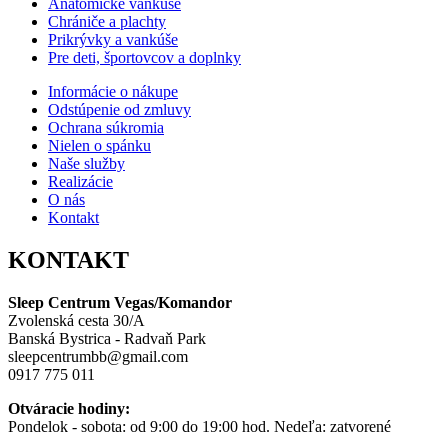
Anatomické vankúše
Chrániče a plachty
Prikrývky a vankúše
Pre deti, športovcov a doplnky
Informácie o nákupe
Odstúpenie od zmluvy
Ochrana súkromia
Nielen o spánku
Naše služby
Realizácie
O nás
Kontakt
KONTAKT
Sleep Centrum Vegas/Komandor
Zvolenská cesta 30/A
Banská Bystrica - Radvaň Park
sleepcentrumbb@gmail.com
0917 775 011
Otváracie hodiny:
Pondelok - sobota: od 9:00 do 19:00 hod. Nedeľa: zatvorené