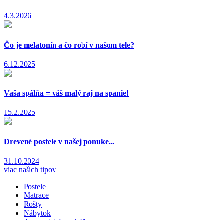
4.3.2026
Čo je melatonín a čo robí v našom tele?
6.12.2025
Vaša spálňa = váš malý raj na spanie!
15.2.2025
Drevené postele v našej ponuke...
31.10.2024
viac našich tipov
Postele
Matrace
Rošty
Nábytok