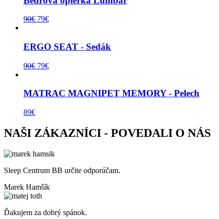
Bedrová opierka Lumbar
90
€
79
€
ERGO SEAT - Sedák
90
€
79
€
MATRAC MAGNIPET MEMORY - Pelech
89
€
NAŠI ZÁKAZNÍCI - POVEDALI O NÁS
Sleep Centrum BB určite odporúčam.
Marek Hamšík
Ďakujem za dobrý spánok.