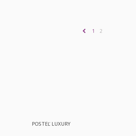
1
2
POSTEĽ LUXURY