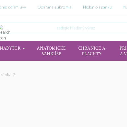
enie od zmluvy
Ochrana súkromia
Nielen o spánku
N
NÁBYTOK
ANATOMICKÉ
CHRÁNIČE A
PR
VANKÚŠE
PLACHTY
A 
tránka 2