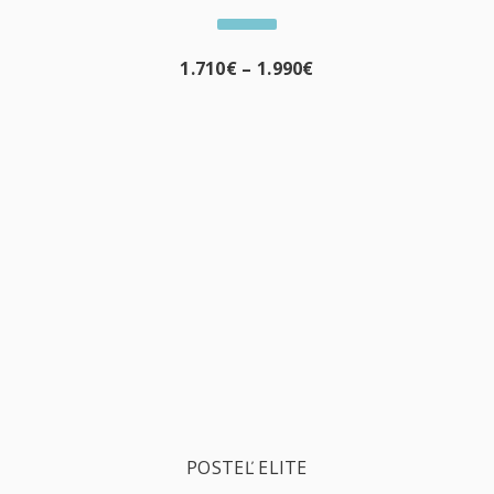
1.710
€
–
1.990
€
POSTEĽ ELITE