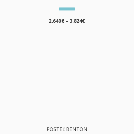
2.640
€
–
3.824
€
POSTEĽ BENTON