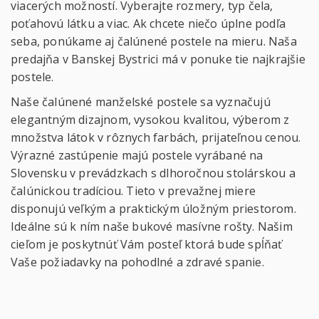
viacerých možností. Vyberajte rozmery, typ čela,
poťahovú látku a viac. Ak chcete niečo úplne podľa
seba, ponúkame aj čalúnené postele na mieru. Naša
predajňa v Banskej Bystrici má v ponuke tie najkrajšie
postele.
Naše čalúnené manželské postele sa vyznačujú
elegantným dizajnom, vysokou kvalitou, výberom z
množstva látok v rôznych farbách, prijateľnou cenou.
Výrazné zastúpenie majú postele vyrábané na
Slovensku v prevádzkach s dlhoročnou stolárskou a
čalúnickou tradíciou. Tieto v prevažnej miere
disponujú veľkým a praktickým úložným priestorom.
Ideálne sú k ním naše bukové masívne rošty. Našim
cieľom je poskytnúť Vám posteľ ktorá bude spĺňať
Vaše požiadavky na pohodlné a zdravé spanie.